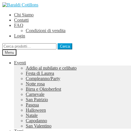
Vai
Vai
alla
al
Chi Siamo
navigazione
contenuto
Contatti
FAQ
Condizioni di vendita
Login
Cerca:
Cerca
Menu
Eventi
Addio al nubilato e celibato
Festa di Laurea
Compleanno/Party
Notte rosa
Birra e Oktoberfest
Carnevale
San Patrizio
Pasqua
Halloween
Natale
Capodanno
San Valentino