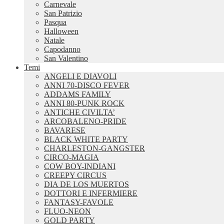
Carnevale
San Patrizio
Pasqua
Halloween
Natale
Capodanno
San Valentino
Temi
ANGELI E DIAVOLI
ANNI 70-DISCO FEVER
ADDAMS FAMILY
ANNI 80-PUNK ROCK
ANTICHE CIVILTA’
ARCOBALENO-PRIDE
BAVARESE
BLACK WHITE PARTY
CHARLESTON-GANGSTER
CIRCO-MAGIA
COW BOY-INDIANI
CREEPY CIRCUS
DIA DE LOS MUERTOS
DOTTORI E INFERMIERE
FANTASY-FAVOLE
FLUO-NEON
GOLD PARTY