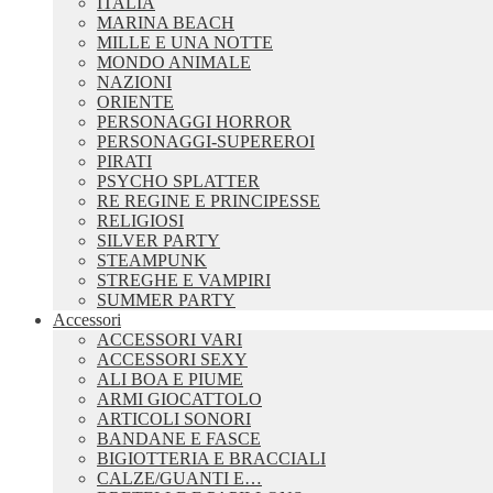
ITALIA
MARINA BEACH
MILLE E UNA NOTTE
MONDO ANIMALE
NAZIONI
ORIENTE
PERSONAGGI HORROR
PERSONAGGI-SUPEREROI
PIRATI
PSYCHO SPLATTER
RE REGINE E PRINCIPESSE
RELIGIOSI
SILVER PARTY
STEAMPUNK
STREGHE E VAMPIRI
SUMMER PARTY
Accessori
ACCESSORI VARI
ACCESSORI SEXY
ALI BOA E PIUME
ARMI GIOCATTOLO
ARTICOLI SONORI
BANDANE E FASCE
BIGIOTTERIA E BRACCIALI
CALZE/GUANTI E…