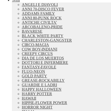
Temi
ANGELI E DIAVOLI
ANNI 70-DISCO FEVER
ADDAMS FAMILY
ANNI 80-PUNK ROCK
ANTICHE CIVILTA’
ARCOBALENO-PRIDE
BAVARESE
BLACK WHITE PARTY
CHARLESTON-GANGSTER
CIRCO-MAGIA
COW BOY-INDIANI
CREEPY CIRCUS
DIA DE LOS MUERTOS
DOTTORI E INFERMIERE
FANTASY-FAVOLE
FLUO-NEON
GOLD PARTY
GREASE-ROCKABILLY
GUARDIE E LADRI
HAPPY HALLOWEEN
HARRY POTTER
HAWAII
HIPPIE-FLOWER POWER
HORROR NIGHT